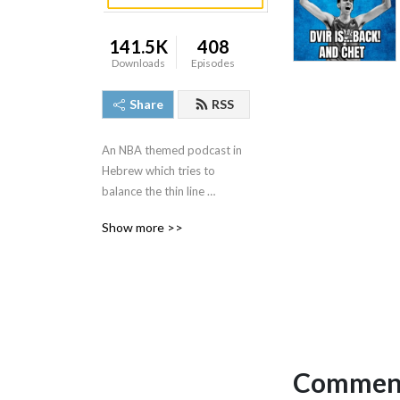
141.5K
408
Downloads
Episodes
Share
RSS
An NBA themed podcast in 
Hebrew which tries to 
balance the thin line 
between knowledgeable 
Show more >>
and nonsensical with 
moderate success
Comment