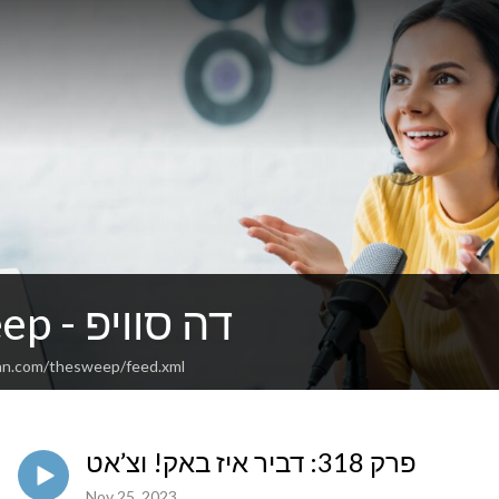
The Sweep - דה סוויפ
an.com/thesweep/feed.xml
פרק 318: דביר איז באק! וצ’אט
Nov 25, 2023